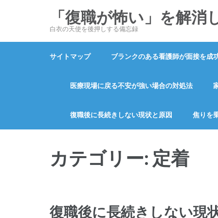
コ
「復職が怖い」を解消
ン
白衣の天使を後押しする備忘録
テ
ン
サイトマップ
ブランクのある看護師が面接を成
ツ
へ
ス
医療現場に戻る不安が強い場合の対処法
キ
ッ
復職後に長続きしない現状と原因
焦りを
プ
(Enter
を
カテゴリー:
定着
押
す)
復職後に長続きしない現