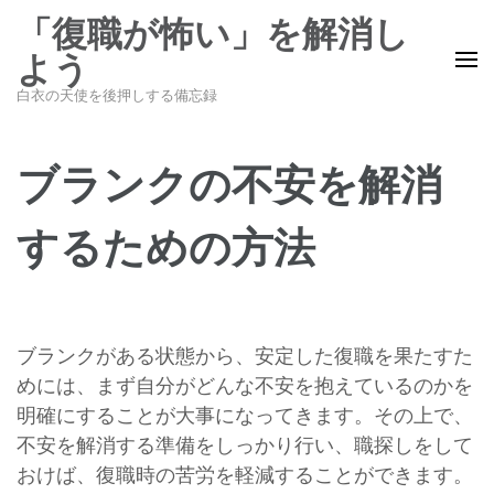
コ
「復職が怖い」を解消し
ン
よう
テ
白衣の天使を後押しする備忘録
ン
ツ
へ
ブランクの不安を解消
ス
キ
するための方法
ッ
プ
(Enter
を
ブランクがある状態から、安定した復職を果たすた
押
めには、まず自分がどんな不安を抱えているのかを
す)
明確にすることが大事になってきます。その上で、
不安を解消する準備をしっかり行い、職探しをして
おけば、復職時の苦労を軽減することができます。